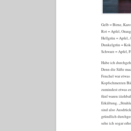
Gelb = Birne, Karot
Rot = Apfel, Orang
Hellgrün = Apfel, 
Dunkelgrün = Koko
Schwarz = Apfel, F
Habe ich durchgeha
Denn die Säfte mac
Fenchel war etwas –
Kopfschmerzen Bäu
zumindest etwas en
fünf waren iiiehbah
Erkältung. „Strahl
sind also Ausdrück
gründlich durchges
sehe ich sogar erho