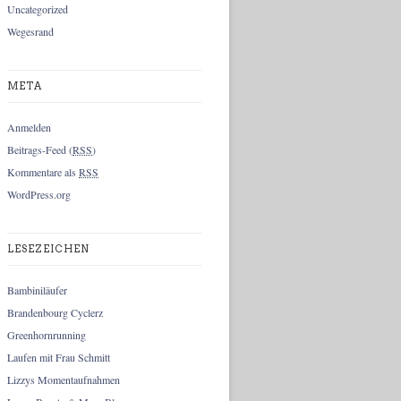
Uncategorized
Wegesrand
META
Anmelden
Beitrags-Feed (
RSS
)
Kommentare als
RSS
WordPress.org
LESEZEICHEN
Bambiniläufer
Brandenbourg Cyclerz
Greenhornrunning
Laufen mit Frau Schmitt
Lizzys Momentaufnahmen