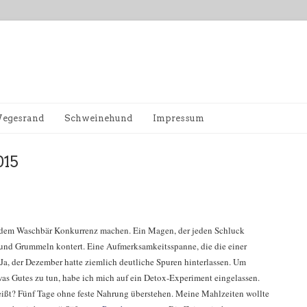
egesrand
Schweinehund
Impressum
015
edem Waschbär Konkurrenz machen. Ein Magen, der jeden Schluck
 und Grummeln kontert. Eine Aufmerksamkeitsspanne, die die einer
. Ja, der Dezember hatte ziemlich deutliche Spuren hinterlassen. Um
s Gutes zu tun, habe ich mich auf ein Detox-Experiment eingelassen.
eißt? Fünf Tage ohne feste Nahrung überstehen. Meine Mahlzeiten wollte