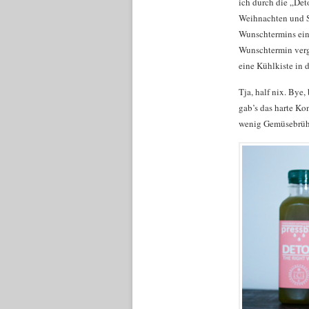
ich durch die „Det
Weihnachten und Si
Wunschtermins einm
Wunschtermin verge
eine Kühlkiste in
Tja, half nix. Bye
gab’s das harte Ko
wenig Gemüsebrühe 