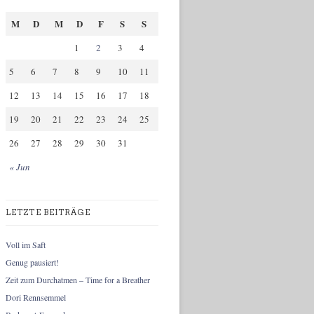
M
D
M
D
F
S
S
1
2
3
4
5
6
7
8
9
10
11
12
13
14
15
16
17
18
19
20
21
22
23
24
25
26
27
28
29
30
31
« Jun
LETZTE BEITRÄGE
Voll im Saft
Genug pausiert!
Zeit zum Durchatmen – Time for a Breather
Dori Rennsemmel