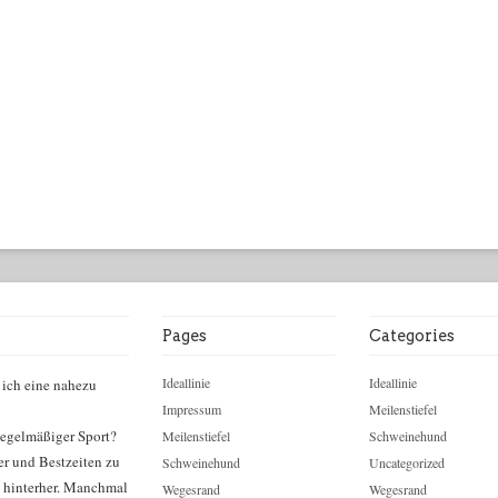
Pages
Categories
Ideallinie
Ideallinie
 ich eine nahezu
Impressum
Meilenstiefel
egelmäßiger Sport?
Meilenstiefel
Schweinehund
er und Bestzeiten zu
Schweinehund
Uncategorized
n hinterher. Manchmal
Wegesrand
Wegesrand