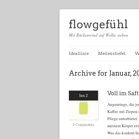
flowgefühl
Mit Rückenwind auf Wolke sieben
Ideallinie
Meilenstiefel
W
Archive for Januar, 2
Voll im Saft
Jan 2
Augenringe, die j
Kaffee mit Ziepen
Fliege unterbietet
2 Comments
meinem Körper etwa
Was das konkret h