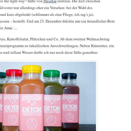
ox the right way“-Säfte von
Pressbar
ersetzen. Die Zeit zwischen
lvester war allerdings eher ein Versehen: bei der Wahl des
al kurz abgelenkt (schlimmer als eine Fliege, ich sag’s ja),
ssen – bestellt. Und am 23. Dezember drückte mir ein freundlicher Bote
 die Arme …
, bye, Kartoffelsalat, Plätzchen und Co. Ab dem zweiten Weihnachtstag
ntrastprogramm zu lukullischen Ausschweifungen. Neben Kräutertee, ein
und stillem Wasser durfte ich nur noch diese Säfte genießen: