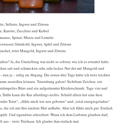
te, Sellerie, Ingwer und Zitrone
e, Karotte, Zucchini und Kerbel
Ananas, Spinat, Minze und Limette
swasser, Grünkohl, Ingwer, Apfel und Zitrone
enchel, roter Mangold, Ingwer und Zitrone
lten? Ja, die Umstellung war nicht so schwer, wie ich es erwartet habe.
hen satt und schmecken sehr, sehr lecker. Nur der mit Mangold und
 nun ja – erdig im Abgang. Die ersten drei Tage hätte ich trotz leichter
me ausreißen können. Tatendrang galore! Sichtbare Zeichen: ein
trümpeltes Büro und ein aufgeräumter Kleiderschrank. Tage vier und
. Dafür kann die Kur allerdings nichts. Schuld allein hat eine fiese
ender Teint“, „fühle mich wie neu geboren“ und „total energiegeladen“
e, die ich mir fürs nächste Mal aufhebe. Aber ich fühle mich gut. Einfach
pült. Und irgendwie erleichtert. Wenn ich dem Liebsten glauben darf,
lt aus – trotz Triefnase. Ich glaube ihm einfach mal.