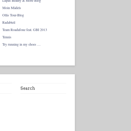
Lupas Beauty & More Blog
Moin Mädels
Ollis Tour-Blog
Radabteil
Team Roadafone feat. GBI 2013
Tennis
Try running in my shoes …
Search