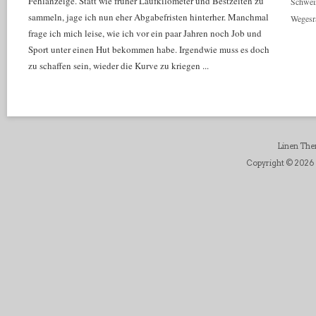
Fehlanzeige. Statt wie früher Laufkilometer und Bestzeiten zu
Schwei
sammeln, jage ich nun eher Abgabefristen hinterher. Manchmal
Wegesr
frage ich mich leise, wie ich vor ein paar Jahren noch Job und
Sport unter einen Hut bekommen habe. Irgendwie muss es doch
zu schaffen sein, wieder die Kurve zu kriegen ...
Linen Th
Copyright © 2026 D