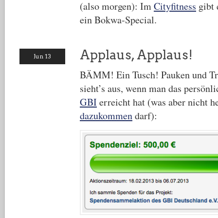
(also morgen): Im
Cityfitness
gibt 
ein Bokwa-Special.
Applaus, Applaus!
Jun 13
BÄMM! Ein Tusch! Pauken und Tr
sieht’s aus, wenn man das persönli
GBI
erreicht hat (was aber nicht h
dazukommen
darf):