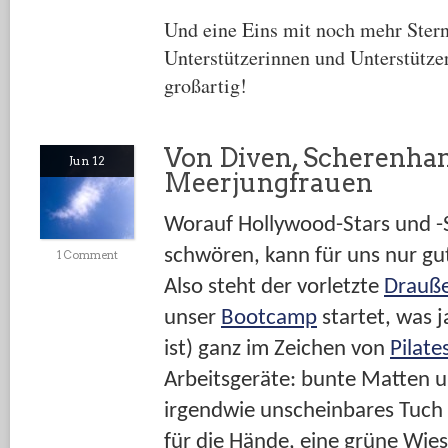
Und eine Eins mit noch mehr Stern
Unterstützerinnen und Unterstützer
großartig!
Von Diven, Scherenh
Jun 12
Meerjungfrauen
Worauf Hollywood-Stars und -S
schwören, kann für uns nur gut
1 Comment
Also steht der vorletzte
Drauß
unser
Bootcamp
startet, was 
ist) ganz im Zeichen von
Pilate
Arbeitsgeräte: bunte Matten u
irgendwie unscheinbares Tuch 
für die Hände, eine grüne Wie