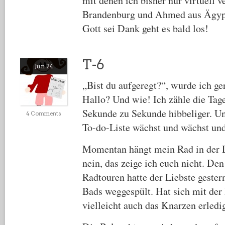
mit denen ich bisher nur virtuell 
Brandenburg und Ahmed aus Ägypt
Gott sei Dank geht es bald los!
T-6
Jun 24
„Bist du aufgeregt?“, wurde ich ge
Hallo? Und wie! Ich zähle die Tag
Sekunde zu Sekunde hibbeliger. Un
4 Comments
To-do-Liste wächst und wächst un
Momentan hängt mein Rad in der 
nein, das zeige ich euch nicht. De
Radtouren hatte der Liebste geste
Bads weggespült. Hat sich mit de
vielleicht auch das Knarzen erledi