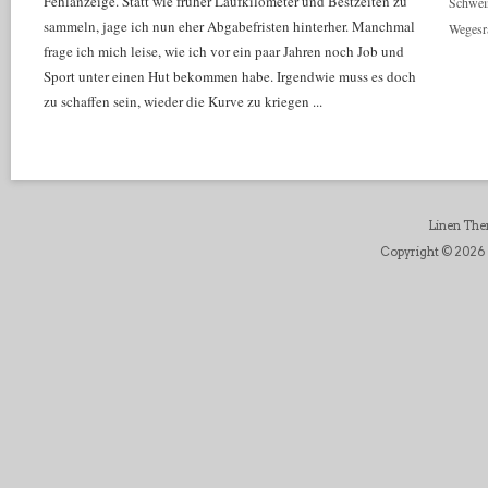
Fehlanzeige. Statt wie früher Laufkilometer und Bestzeiten zu
Schwei
sammeln, jage ich nun eher Abgabefristen hinterher. Manchmal
Wegesr
frage ich mich leise, wie ich vor ein paar Jahren noch Job und
Sport unter einen Hut bekommen habe. Irgendwie muss es doch
zu schaffen sein, wieder die Kurve zu kriegen ...
Linen Th
Copyright © 2026 D