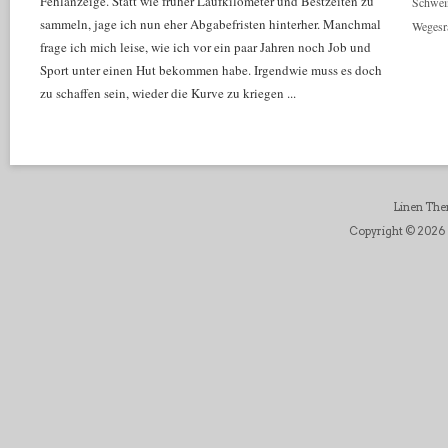
Fehlanzeige. Statt wie früher Laufkilometer und Bestzeiten zu
Schwei
sammeln, jage ich nun eher Abgabefristen hinterher. Manchmal
Wegesr
frage ich mich leise, wie ich vor ein paar Jahren noch Job und
Sport unter einen Hut bekommen habe. Irgendwie muss es doch
zu schaffen sein, wieder die Kurve zu kriegen ...
Linen Th
Copyright © 2026 D