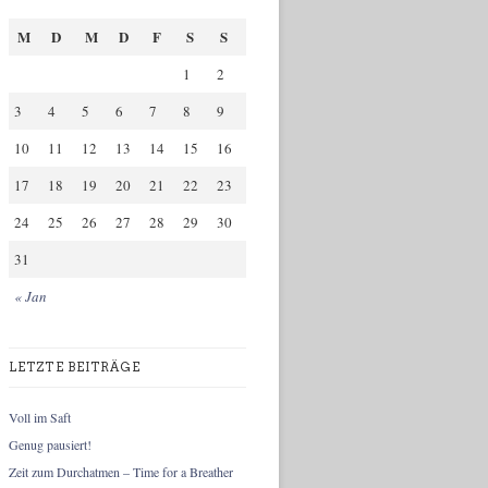
M
D
M
D
F
S
S
1
2
3
4
5
6
7
8
9
10
11
12
13
14
15
16
17
18
19
20
21
22
23
24
25
26
27
28
29
30
31
« Jan
LETZTE BEITRÄGE
Voll im Saft
Genug pausiert!
Zeit zum Durchatmen – Time for a Breather