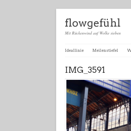
flowgefühl
Mit Rückenwind auf Wolke sieben
Ideallinie
Meilenstiefel
W
IMG_3591