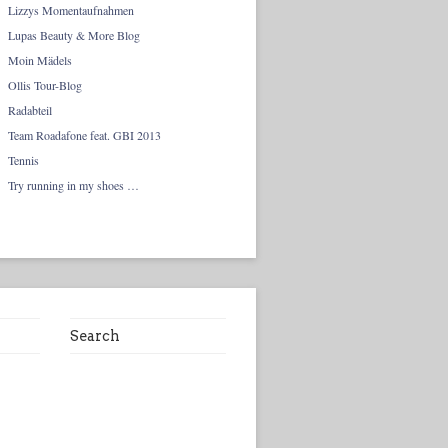
Lizzys Momentaufnahmen
Lupas Beauty & More Blog
Moin Mädels
Ollis Tour-Blog
Radabteil
Team Roadafone feat. GBI 2013
Tennis
Try running in my shoes …
Search