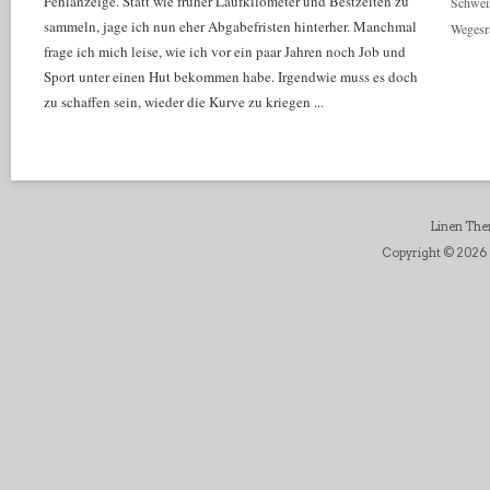
Fehlanzeige. Statt wie früher Laufkilometer und Bestzeiten zu
Schwei
sammeln, jage ich nun eher Abgabefristen hinterher. Manchmal
Wegesr
frage ich mich leise, wie ich vor ein paar Jahren noch Job und
Sport unter einen Hut bekommen habe. Irgendwie muss es doch
zu schaffen sein, wieder die Kurve zu kriegen ...
Linen Th
Copyright © 2026 D