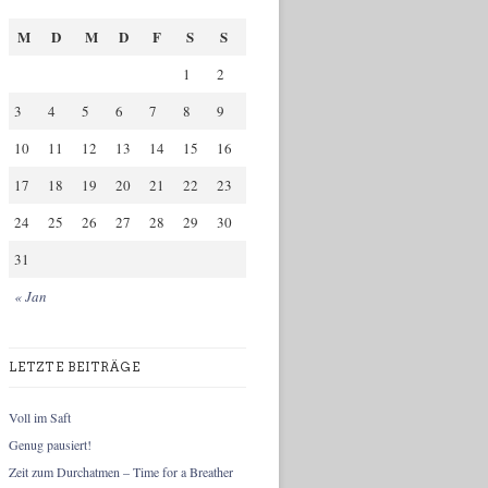
M
D
M
D
F
S
S
1
2
3
4
5
6
7
8
9
10
11
12
13
14
15
16
17
18
19
20
21
22
23
24
25
26
27
28
29
30
31
« Jan
LETZTE BEITRÄGE
Voll im Saft
Genug pausiert!
Zeit zum Durchatmen – Time for a Breather