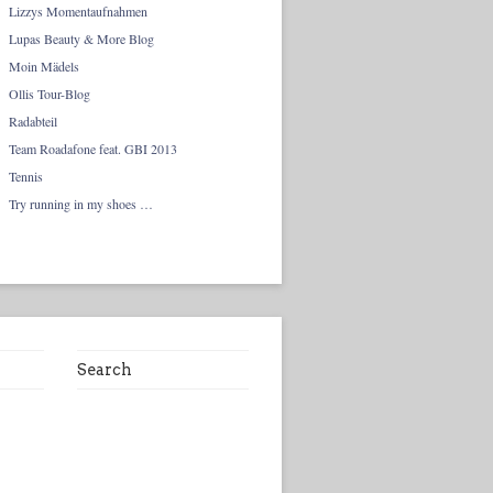
Lizzys Momentaufnahmen
Lupas Beauty & More Blog
Moin Mädels
Ollis Tour-Blog
Radabteil
Team Roadafone feat. GBI 2013
Tennis
Try running in my shoes …
Search