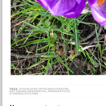
TAGS:
DÜSSELDORF
,
FRÜHLINGSTHEATER
,
METTMANN
,
NEANDERTAL
,
RENNRADTOUR
,
SCHNEEGLÖCKCHEN