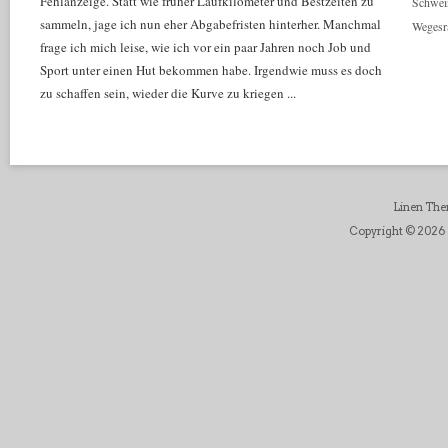
Fehlanzeige. Statt wie früher Laufkilometer und Bestzeiten zu
Schwei
sammeln, jage ich nun eher Abgabefristen hinterher. Manchmal
Wegesr
frage ich mich leise, wie ich vor ein paar Jahren noch Job und
Sport unter einen Hut bekommen habe. Irgendwie muss es doch
zu schaffen sein, wieder die Kurve zu kriegen ...
Linen Th
Copyright © 2026 D