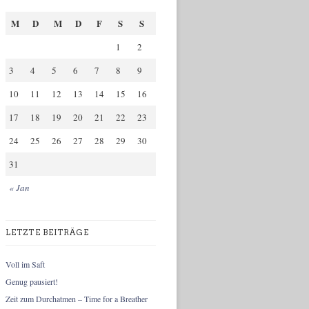
M
D
M
D
F
S
S
1
2
3
4
5
6
7
8
9
10
11
12
13
14
15
16
17
18
19
20
21
22
23
24
25
26
27
28
29
30
31
« Jan
LETZTE BEITRÄGE
Voll im Saft
Genug pausiert!
Zeit zum Durchatmen – Time for a Breather