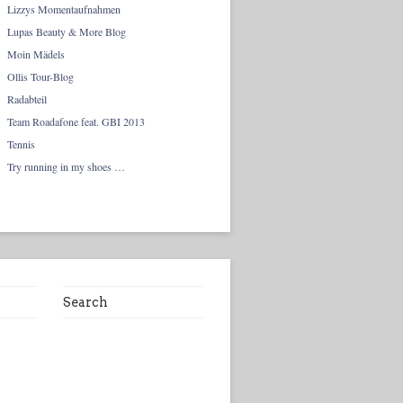
Lizzys Momentaufnahmen
Lupas Beauty & More Blog
Moin Mädels
Ollis Tour-Blog
Radabteil
Team Roadafone feat. GBI 2013
Tennis
Try running in my shoes …
Search