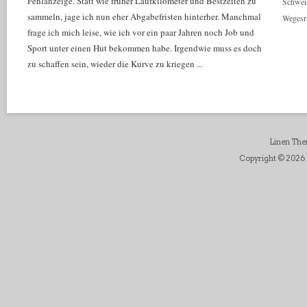
Fehlanzeige. Statt wie früher Laufkilometer und Bestzeiten zu
Schwei
sammeln, jage ich nun eher Abgabefristen hinterher. Manchmal
Wegesr
frage ich mich leise, wie ich vor ein paar Jahren noch Job und
Sport unter einen Hut bekommen habe. Irgendwie muss es doch
zu schaffen sein, wieder die Kurve zu kriegen ...
Linen Th
Copyright © 2026 D