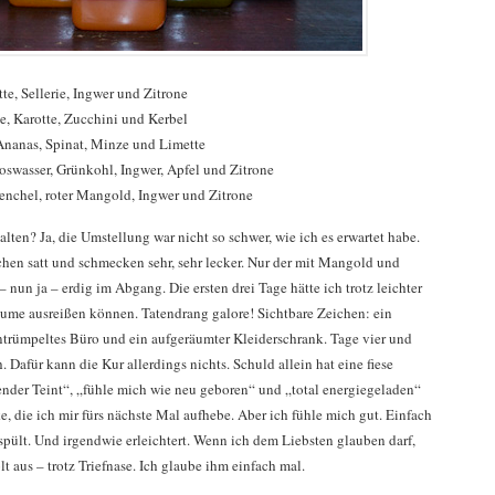
te, Sellerie, Ingwer und Zitrone
e, Karotte, Zucchini und Kerbel
Ananas, Spinat, Minze und Limette
swasser, Grünkohl, Ingwer, Apfel und Zitrone
enchel, roter Mangold, Ingwer und Zitrone
lten? Ja, die Umstellung war nicht so schwer, wie ich es erwartet habe.
hen satt und schmecken sehr, sehr lecker. Nur der mit Mangold und
 nun ja – erdig im Abgang. Die ersten drei Tage hätte ich trotz leichter
me ausreißen können. Tatendrang galore! Sichtbare Zeichen: ein
trümpeltes Büro und ein aufgeräumter Kleiderschrank. Tage vier und
. Dafür kann die Kur allerdings nichts. Schuld allein hat eine fiese
ender Teint“, „fühle mich wie neu geboren“ und „total energiegeladen“
e, die ich mir fürs nächste Mal aufhebe. Aber ich fühle mich gut. Einfach
pült. Und irgendwie erleichtert. Wenn ich dem Liebsten glauben darf,
lt aus – trotz Triefnase. Ich glaube ihm einfach mal.