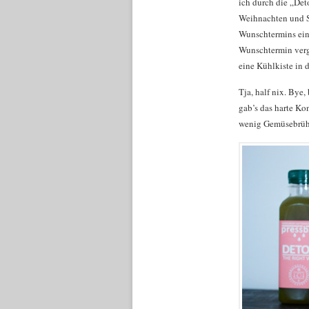
ich durch die „Det
Weihnachten und Si
Wunschtermins einm
Wunschtermin verge
eine Kühlkiste in
Tja, half nix. Bye
gab’s das harte Ko
wenig Gemüsebrühe 