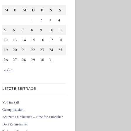
M
D
M
D
F
S
S
1
2
3
4
5
6
7
8
9
10
11
12
13
14
15
16
17
18
19
20
21
22
23
24
25
26
27
28
29
30
31
« Jun
LETZTE BEITRÄGE
Voll im Saft
Genug pausiert!
Zeit zum Durchatmen – Time for a Breather
Dori Rennsemmel