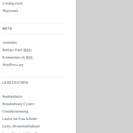
Uncategorized
Wegesrand
META
Anmelden
Beitrags-Feed (
RSS
)
Kommentare als
RSS
WordPress.org
LESEZEICHEN
Bambiniläufer
Brandenbourg Cyclerz
Greenhornrunning
Laufen mit Frau Schmitt
Lizzys Momentaufnahmen