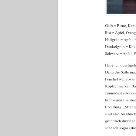
Gelb = Birne, Karot
Rot = Apfel, Orang
Hellgrün = Apfel, 
Dunkelgrün = Koko
Schwarz = Apfel, F
Habe ich durchgeha
Denn die Säfte mac
Fenchel war etwas –
Kopfschmerzen Bäu
zumindest etwas en
fünf waren iiiehbah
Erkältung. „Strahl
sind also Ausdrück
gründlich durchges
sehe ich sogar erho