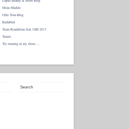
Lupas Beauty & More Blog
Moin Mädels
Ollis Tour-Blog
Radabteil
Team Roadafone feat. GBI 2013
Tennis
Try running in my shoes …
Search