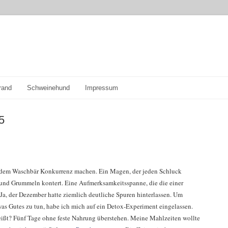
rand
Schweinehund
Impressum
5
edem Waschbär Konkurrenz machen. Ein Magen, der jeden Schluck
 und Grummeln kontert. Eine Aufmerksamkeitsspanne, die die einer
. Ja, der Dezember hatte ziemlich deutliche Spuren hinterlassen. Um
s Gutes zu tun, habe ich mich auf ein Detox-Experiment eingelassen.
eißt? Fünf Tage ohne feste Nahrung überstehen. Meine Mahlzeiten wollte