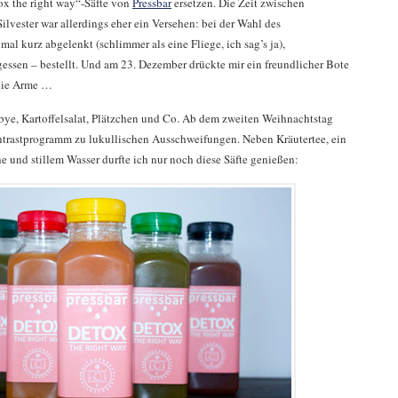
ox the right way“-Säfte von
Pressbar
ersetzen. Die Zeit zwischen
lvester war allerdings eher ein Versehen: bei der Wahl des
al kurz abgelenkt (schlimmer als eine Fliege, ich sag’s ja),
ssen – bestellt. Und am 23. Dezember drückte mir ein freundlicher Bote
 die Arme …
, bye, Kartoffelsalat, Plätzchen und Co. Ab dem zweiten Weihnachtstag
ntrastprogramm zu lukullischen Ausschweifungen. Neben Kräutertee, ein
und stillem Wasser durfte ich nur noch diese Säfte genießen: