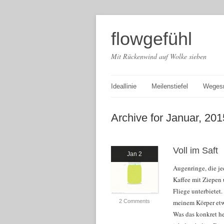
flowgefühl
Mit Rückenwind auf Wolke sieben
Ideallinie
Meilenstiefel
Weges
Archive for Januar, 201
Voll im Saft
Jan 2
Augenringe, die j
Kaffee mit Ziepen
Fliege unterbietet
2 Comments
meinem Körper etwa
Was das konkret h