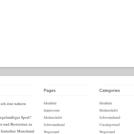
Pages
Categories
Ideallinie
Ideallinie
 ich eine nahezu
Impressum
Meilenstiefel
egelmäßiger Sport?
Meilenstiefel
Schweinehund
er und Bestzeiten zu
Schweinehund
Uncategorized
n hinterher. Manchmal
Wegesrand
Wegesrand