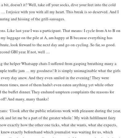
 a bit, doesn’t it? Well, take off your socks, dive your feet into the cold
x … I rejoice with you with all my heart. This break is so deserved. And I
ring and hissing of the grill-sausages.
s. Like last year I was a participant. That means: I cycle from A to B on
e my luggage on the pile at A, am happy at B because everything has
ebrate, look forward to the next day and go on cycling. So far, so good.
second GBI year. If not, well …
g the helper Whatsapp chats I suffered from gasping breathing many a
simple traffic jam … my goodness! It is simply unimaginable what the girls
 every day anew. And they even smiled in the evening! They were
teen times, most of them hadn’t even eaten anything yet while other
ed the buffet dinner. They endured umpteen complaints the reasons for
ts off! And many, many thanks!
ans: ‘I look after the public relations work with pleasure during the year,
eek and let me be a part of the greater whole.’ My wish fulfillment fairy
now exactly how the other one ticks, what she wants, what she expects,
I knew exactly beforehand which journalist was waiting for us, which