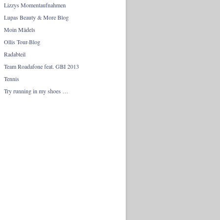
Lizzys Momentaufnahmen
Lupas Beauty & More Blog
Moin Mädels
Ollis Tour-Blog
Radabteil
Team Roadafone feat. GBI 2013
Tennis
Try running in my shoes …