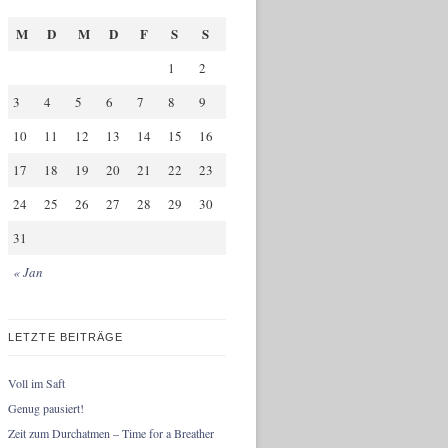
M
D
M
D
F
S
S
1
2
3
4
5
6
7
8
9
10
11
12
13
14
15
16
17
18
19
20
21
22
23
24
25
26
27
28
29
30
31
« Jan
LETZTE BEITRÄGE
Voll im Saft
Genug pausiert!
Zeit zum Durchatmen – Time for a Breather