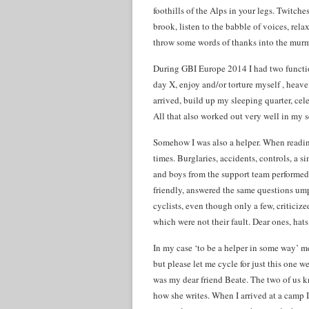
foothills of the Alps in your legs. Twitches
brook, listen to the babble of voices, rela
throw some words of thanks into the murmu
During GBI Europe 2014 I had two function
day X, enjoy and/or torture myself , heav
arrived, build up my sleeping quarter, cel
All that also worked out very well in my 
Somehow I was also a helper. When readin
times. Burglaries, accidents, controls, a 
and boys from the support team performed
friendly, answered the same questions ump
cyclists, even though only a few, criticiz
which were not their fault. Dear ones, ha
In my case ‘to be a helper in some way’ me
but please let me cycle for just this one w
was my dear friend Beate. The two of us k
how she writes. When I arrived at a camp 