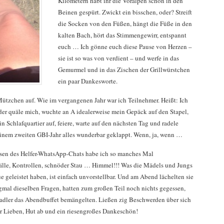
Kilometern habt ihr die Voralpen schon in den
Beinen gespürt. Zwickt ein bisschen, oder? Streift
die Socken von den Füßen, hängt die Füße in den
kalten Bach, hört das Stimmengewirr, entspannt
euch … Ich gönne euch diese Pause von Herzen –
sie ist so was von verdient – und werfe in das
Gemurmel und in das Zischen der Grillwürstchen
ein paar Dankesworte.
ützchen auf. Wie im vergangenen Jahr war ich Teilnehmer. Heißt: Ich
der quäle mich, wuchte an A idealerweise mein Gepäck auf den Stapel,
in Schlafquartier auf, feiere, warte auf den nächsten Tag und radele
 meinem zweiten GBI-Jahr alles wunderbar geklappt. Wenn, ja, wenn …
Lesen des Helfer-WhatsApp-Chats habe ich so manches Mal
lle, Kontrollen, schnöder Stau … Himmel!!! Was die Mädels und Jungs
 geleistet haben, ist einfach unvorstellbar. Und am Abend lächelten sie
gmal dieselben Fragen, hatten zum großen Teil noch nichts gegessen,
adler das Abendbuffet bemängelten. Ließen zig Beschwerden über sich
 Ihr Lieben, Hut ab und ein riesengroßes Dankeschön!