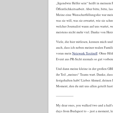
„Irgendwie Helfer sein“ heißt in meinem 
Öffentlichkeitsarbeit. Aber bitte, bitte, 
Meine eine Wunscherfüllungsfee war meine
was sie will, was sie erwartet, wie sie s
welcher Journalist wann auf uns wartet, w
meistens nicht mehr viel. Danke von Herz
Viele, die hier mitlesen, kennen mich un
auch, dass ich neben meiner realen Famil
voran mein
Netzwerk Texttreff
: Ohne Hild
Event aus PR-Sicht niemals so gut vorber
Und dann meine kleine in der großen GBI-
ihr Teil „meines“ Teams wart. Danke, das
festgehalten habt! Lieber Ahmed, deinen 
Moment, den du mit uns allen geteilt hast
—————-
My dear ones, you walked two and a half 
days from Budapest to – just a moment, let