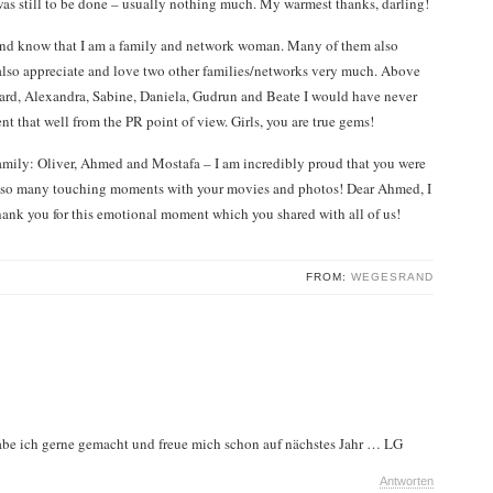
as still to be done – usually nothing much. My warmest thanks, darling!
nd know that I am a family and network woman. Many of them also
 also appreciate and love two other families/networks very much. Above
ard, Alexandra, Sabine, Daniela, Gudrun and Beate I would have never
nt that well from the PR point of view. Girls, you are true gems!
amily: Oliver, Ahmed and Mostafa – I am incredibly proud that you were
ng so many touching moments with your movies and photos! Dear Ahmed, I
Thank you for this emotional moment which you shared with all of us!
FROM:
WEGESRAND
abe ich gerne gemacht und freue mich schon auf nächstes Jahr … LG
Antworten