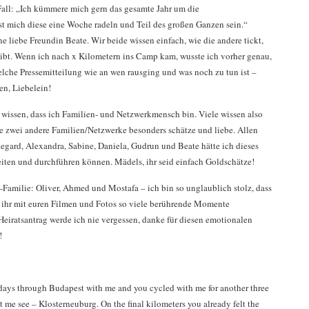
Fall: „Ich kümmere mich gern das gesamte Jahr um die
lasst mich diese eine Woche radeln und Teil des großen Ganzen sein.“
 liebe Freundin Beate. Wir beide wissen einfach, wie die andere tickt,
chreibt. Wenn ich nach x Kilometern ins Camp kam, wusste ich vorher genau,
elche Pressemitteilung wie an wen rausging und was noch zu tun ist –
en, Liebelein!
d wissen, dass ich Familien- und Netzwerkmensch bin. Viele wissen also
ie zwei andere Familien/Netzwerke besonders schätze und liebe. Allen
egard, Alexandra, Sabine, Daniela, Gudrun und Beate hätte ich dieses
eiten und durchführen können. Mädels, ihr seid einfach Goldschätze!
Familie: Oliver, Ahmed und Mostafa – ich bin so unglaublich stolz, dass
s ihr mit euren Filmen und Fotos so viele berührende Momente
Heiratsantrag werde ich nie vergessen, danke für diesen emotionalen
!
days through Budapest with me and you cycled with me for another three
 me see – Klosterneuburg. On the final kilometers you already felt the